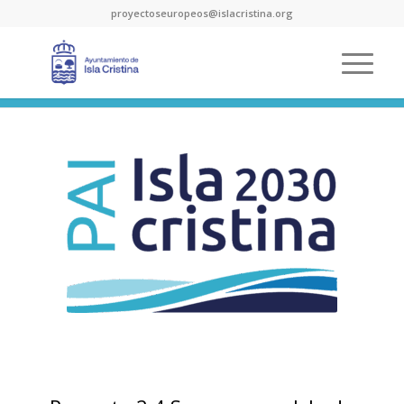
proyectoseuropeos@islacristina.org