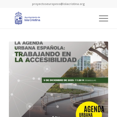
proyectoseuropeos@islacristina.org