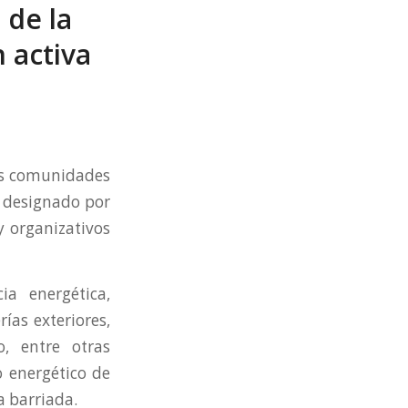
 de la
 activa
las comunidades
r designado por
y organizativos
ia energética,
ías exteriores,
, entre otras
mo energético de
a barriada.