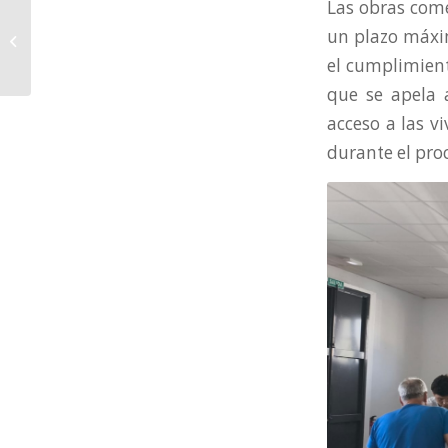
Las obras come
Talleres digitales
un plazo máxi
gratuitos este verano
en Isla Cristina
el cumplimient
que se apela a
acceso a las v
durante el pro